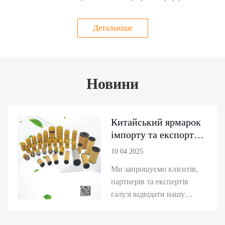
Детальніше
Новини
Китайський ярмарок
імпорту та експорту -
-- зелених фільтрів
10 04 2025
гідравлічних фільтрів
Ми запрошуємо клієнтів,
партнерів та експертів
галузі відвідати нашу
стенду на Китайському
ярмарку імпорту та