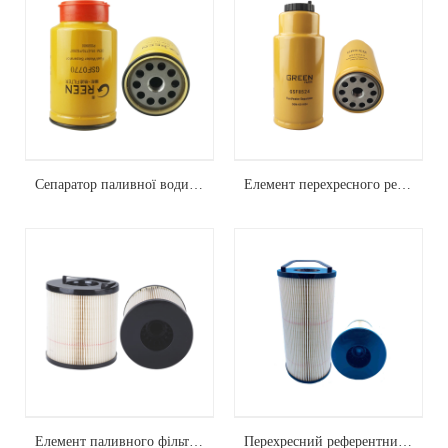
Сепаратор паливної води p551010
Елемент перехресного референтного паливного фільтра 423-8524
Елемент паливного фільтра FS20403
Перехресний референтний паливний фільтр -фільтр FS20203