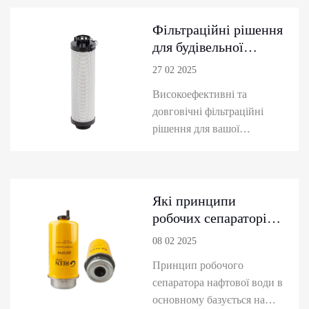
експорту (Canton Fair).
Дізнайтеся про наші
Фільтраційні рішення
останні інновації,
для будівельної
включаючи нафтові
машини
27 02 2025
фільтри, гідравлічні фільтри
Високоефективні та
та інші фільтри, та вивчіть,
довговічні фільтраційні
як рішення Green Filter
рішення для вашої
сприяють ефективності,
будівельної машини! У
наді...
Green Filter ми пропонуємо
широкий спектр
високоякісних
Які принципи
фільтраційних рішень для
робочих сепараторів
вашої будівельної машини.
паливних вод?
08 02 2025
Наші фільтри надходять від
Принцип робочого
провідних виробників і
сепаратора нафтової води в
пропонують оптимальні
основному базується на
показники навіть у суворих