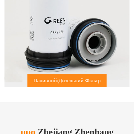
Паливний/дизельний Фільтр
про
Zhejiang Zhenhang