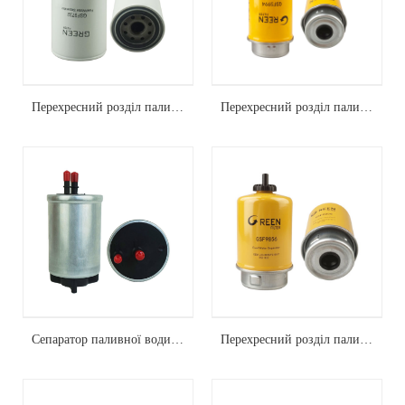
Перехресний розділ паливного води FS19732
Перехресний розділ паливного води P551425
Сепаратор паливної води p765325
Перехресний розділ паливного води FS19917