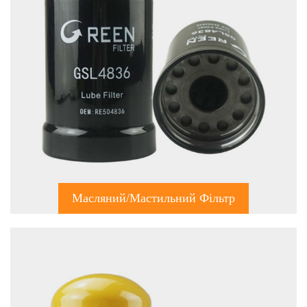
Масляний/мастильний Фільтр